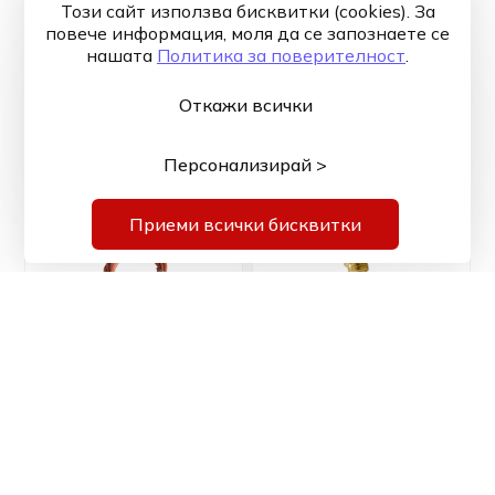
Този сайт използва бисквитки (cookies). За
повече информация, моля да се запознаете се
Нагревател /запалка
Управляваща платка
нашaтa
Политика за поверителност
.
- 3/8 резба, 15 см,
за пелетна камина
300 W
Luca
Откажи всички
37,00 € / 72,37 лв.
125,00 € / 244,48 лв.
Персонализирай >
Виж повече
Виж повече
Приеми всички бисквитки
Нагревател за
Нагревател /
пелетна камина
запалка - 3/8 резба,