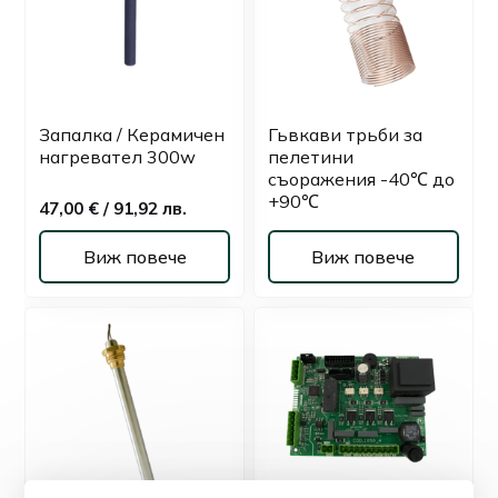
Запалка / Керамичен
Гьвкави трьби за
нагревател 300w
пелетини
съоражения -40℃ до
+90℃
47,00 € / 91,92 лв.
Виж повече
Виж повече