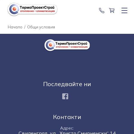
0888 201 2
Начало
/
Общи условия
Последвайте ни
Facebook
Контакти
Адрес
Свиленград, ул. „Христо Смирненски“ 14