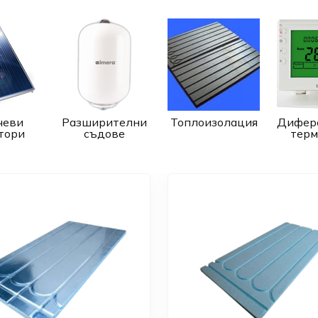
чеви
Разширителни
Топлоизолация
Дифер
тори
съдове
терм