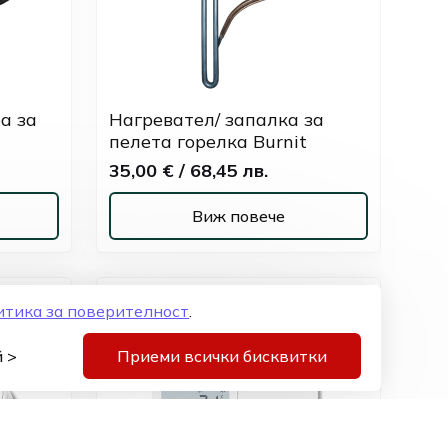
а за
Нагревател/ запалка за
пелета горелка Burnit
35,00 € / 68,45 лв.
Виж повече
итика за поверителност
.
 >
Приеми всички бисквитки