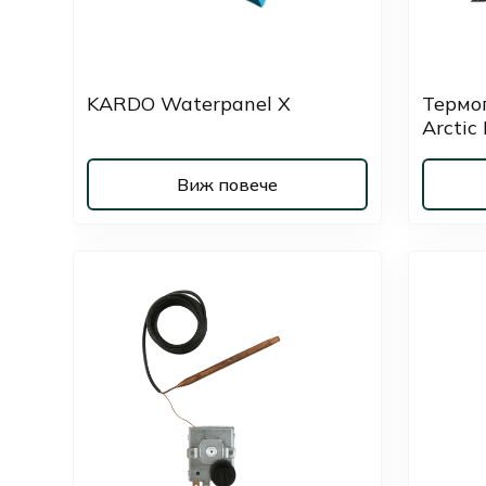
KARDO Waterpanel X
Термо
Arctic
Виж повече