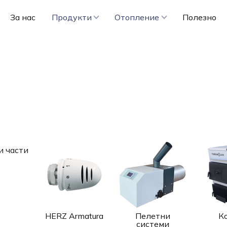
За нас
Продукти
Отопление
Полезно
и части
HERZ Armatura
Пелетни
К
системи