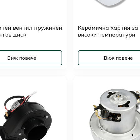
атен вентил пружинен
Керамична хартия за
нгов диск
високи температури
Виж повече
Виж повече