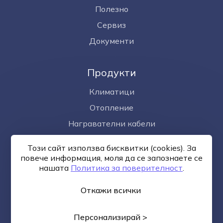
Полезно
Сервиз
Документи
Продукти
Климатици
Отопление
Награвателни кабели
Омекотител за вода
Този сайт използва бисквитки (cookies). За
Фотоволтаици
повече информация, моля да се запознаете се
нашaтa
Политика за поверителност
.
Откажи всички
Общи условия
Политика за поверителност
Онлайн
разрешаване на спорове
Управление на бисквитките
Карта на сайта
Персонализирай >