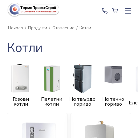
0888 201 2
Начало
/
Продукти
/
Отопление
/
Котли
Котли
Газови
Пелетни
На твърдо
На течно
Еле
котли
котли
гориво
гориво