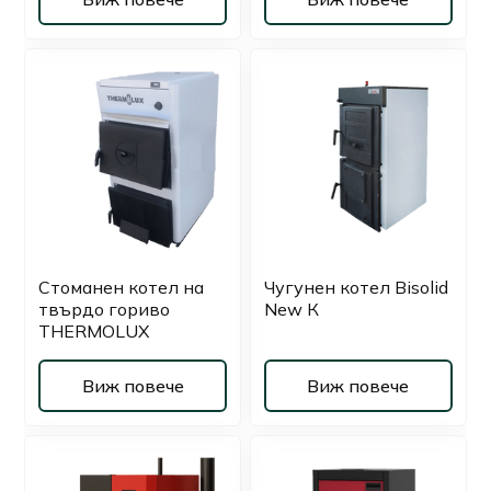
Стоманен котел на
Чугунен котел Bisolid
твърдо гориво
New К
THERMOLUX
Виж повече
Виж повече