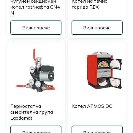
Чугунен секционен
Котел на течно
котeл газ/нафта GN4
гориво REX
N
Виж повече
Виж повече
Термостатна
Котел ATMOS DC
смесителна група
Laddomat
Виж повече
Виж повече