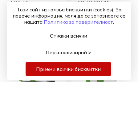
ECO TS
ECO TS COMBI
Този сайт използва бисквитки (cookies). За
повече информация, моля да се запознаете се
Виж повече
Виж повече
нашaтa
Политика за поверителност
.
Откажи всички
Персонализирай >
Приеми всички бисквитки
ECOPELLET STAR
ECOSTAR AUTO
Виж повече
Виж повече