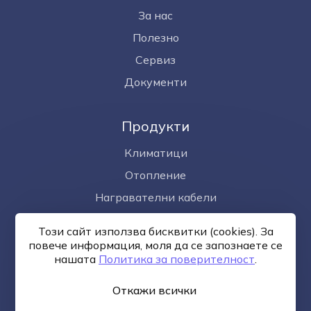
За нас
Полезно
Сервиз
Документи
Продукти
Климатици
Отопление
Награвателни кабели
Омекотител за вода
Този сайт използва бисквитки (cookies). За
Фотоволтаици
повече информация, моля да се запознаете се
нашaтa
Политика за поверителност
.
Откажи всички
Общи условия
Политика за поверителност
Онлайн