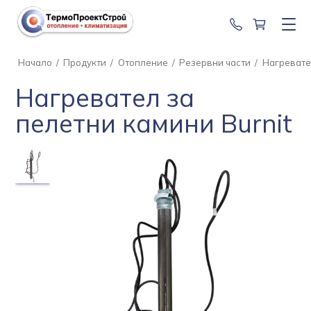
0888 201 2
Начало
/
Продукти
/
Отопление
/
Резервни части
/
Нагревател
Нагревател за
пелетни камини Burnit