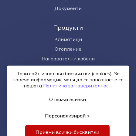
Документи
Продукти
Климатици
Отопление
Награвателни кабели
Омекотител за вода
Този сайт използва бисквитки (cookies). За
Фотоволтаици
повече информация, моля да се запознаете се
нашaтa
Политика за поверителност
.
Откажи всички
Общи условия
Политика за поверителност
Онлайн
разрешаване на спорове
Управление на бисквитките
Карта на сайта
Персонализирай >
© —2026
Изработка на сайт върху
Creativiso® Xpress™
(v1.50.18)
*
Приеми всички бисквитки