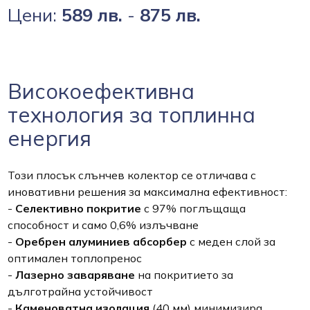
Цени:
589 лв.
-
875 лв.
Високоефективна
технология за топлинна
енергия
Този плосък слънчев колектор се отличава с
иновативни решения за максимална ефективност:
-
Селективно покритие
с 97% поглъщаща
способност и само 0,6% излъчване
-
Оребрен алуминиев абсорбер
с меден слой за
оптимален топлопренос
-
Лазерно заваряване
на покритието за
дълготрайна устойчивост
-
Каменоватна изолация
(40 мм) минимизира