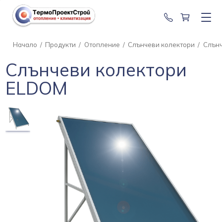
0888 201 2
Начало
/
Продукти
/
Отопление
/
Слънчеви колектори
/
Слънч
Слънчеви колектори
ELDOM