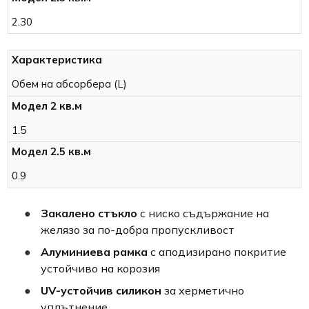
2.30
Обем на абсорбера (L)
1.5
0.9
Закалено стъкло
с ниско съдържание на
желязо за по-добра пропускливост
Алуминиева рамка
с аподизирано покритие
устойчиво на корозия
UV-устойчив силикон
за херметично
уплътнение