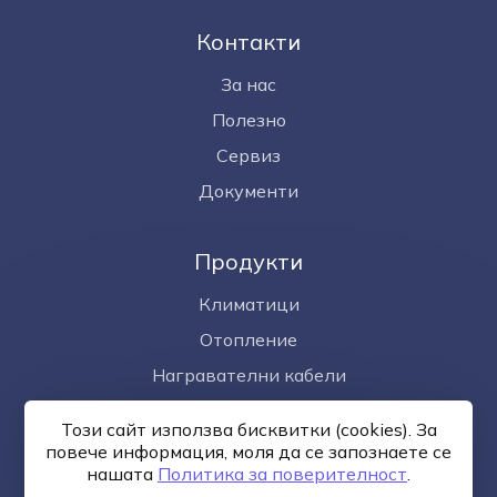
Контакти
За нас
Полезно
Сервиз
Документи
Продукти
Климатици
Отопление
Награвателни кабели
Омекотител за вода
Този сайт използва бисквитки (cookies). За
Фотоволтаици
повече информация, моля да се запознаете се
нашaтa
Политика за поверителност
.