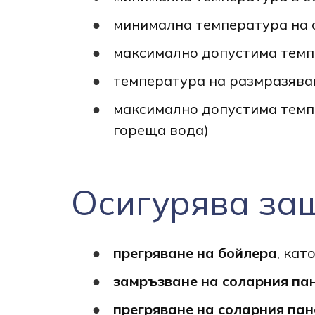
минимална температура на 
максимално допустима темп
температура на размразяван
максимално допустима темпе
гореща вода)
Осигурява защ
прегряване на бойлера
, кат
замръзване на соларния па
прегряване на соларния пан