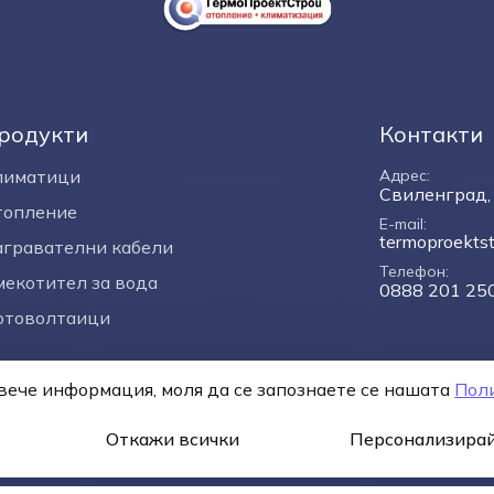
родукти
Контакти
лиматици
Адрес
Свиленград, 
топление
E-mail
termoproekts
гравателни кабели
Телефон
екотител за вода
0888 201 25
отоволтаици
повече информация, моля да се запознаете се нашaтa
Пол
я
Политика за поверителност
Онлайн разрешаване на сп
Откажи всички
Персонализирай
)
* 1 EUR = 1.95583 BGN