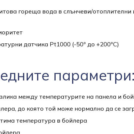
итова гореща вода в слънчеви/отоплителни 
иоритет
атурни датчика Pt1000 (-50° до +200°C)
едните параметри
злика между температурите на панела и бо
лера, до която той може нормално да се заг
стима температура в бойлера
ойлера