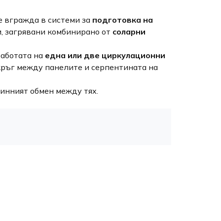
 вгражда в системи за
подготовка на
, загрявани комбинирано от
соларни
работата на
една или две циркулационни
кръг между панелите и серпентината на
линният обмен между тях.