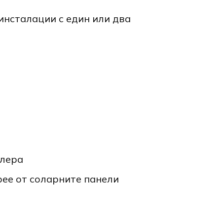
инсталации с един или два
:
йлера
рее от соларните панели