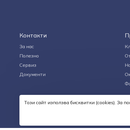
Контакти
П
За нас
К
Полезно
О
Сервиз
На
Документи
Ом
Ф
Този сайт използва бисквитки (cookies). За 
© —2026
Общи услови
Изработка на сайт върху
Creativiso® Xpress™
(v1.50.18