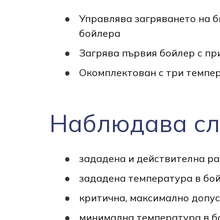
Управлява загряването на б
бойлера
Загрява първия бойлер с пр
Окомплектован с три темпер
Наблюдава сл
зададена и действителна ра
зададена температура в бой
критична, максимално допу
минимална температура в б