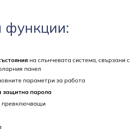
 функции:
състояния
на слънчевата система, свързани 
оларния панел
новните параметри за работа
а защитна парола
, превключващи
а