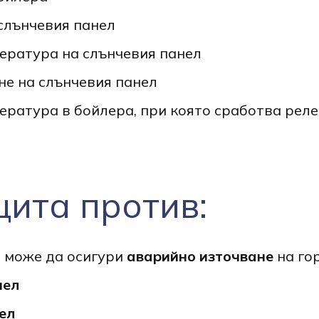
слънчевия панел
ература на слънчевия панел
е на слънчевия панел
ратура в бойлера, при която сработва реле
ита против:
о може да осигури
аварийно източване
на го
нел
ел