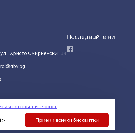
Последвайте ни
Facebook
ул. „Христо Смирненски“ 14
troi@abv.bg
0
итика за поверителност
.
орове
Управление на бисквитките
Карта на сайта
 >
Приеми всички бисквитки