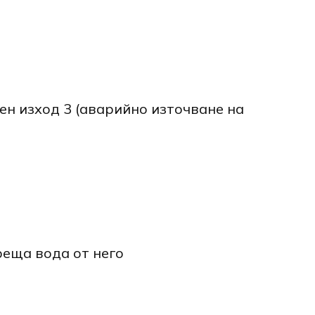
ен изход 3 (аварийно източване на
реща вода от него