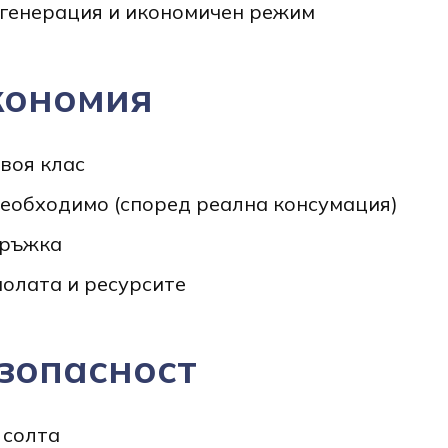
егенерация и икономичен режим
кономия
воя клас
необходимо (спорeд реална консумация)
дръжка
олата и ресурсите
зопасност
 солта