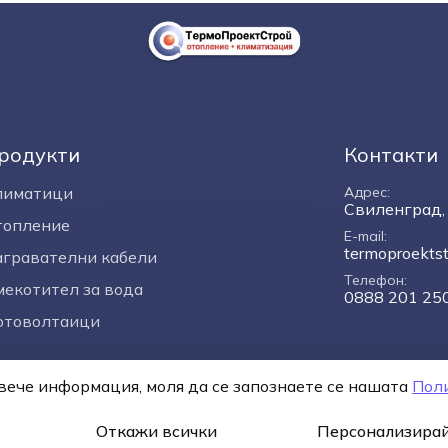
родукти
Контакти
лиматици
Адрес
Свиленград, 
топление
E-mail
termoproekts
гравателни кабели
Телефон
екотител за вода
0888 201 25
отоволтаици
повече информация, моля да се запознаете се нашaтa
Пол
я
Политика за поверителност
Онлайн разрешаване на сп
Откажи всички
Персонализирай
* 1 EUR = 1.95583 BGN