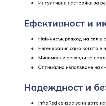
Интуитивни настройки за р
Ефективност и и
Най-нисък разход на сол
в с
Регенерация само когато е 
Минимални разходи за под
Оптимално използване на см
Надеждност и бе
InfraRed сензор за нивото на