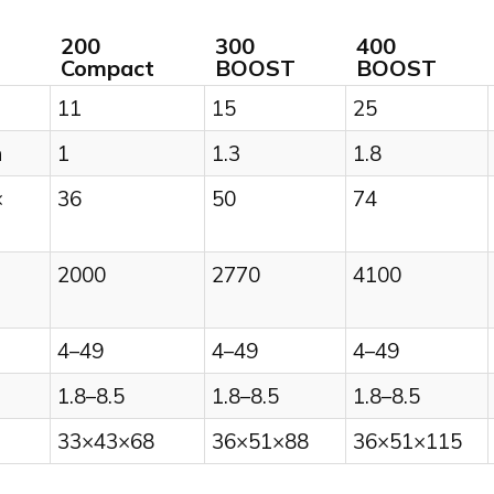
200
300
400
Compact
BOOST
BOOST
11
15
25
h
1
1.3
1.8
×
36
50
74
2000
2770
4100
4–49
4–49
4–49
1.8–8.5
1.8–8.5
1.8–8.5
33×43×68
36×51×88
36×51×115