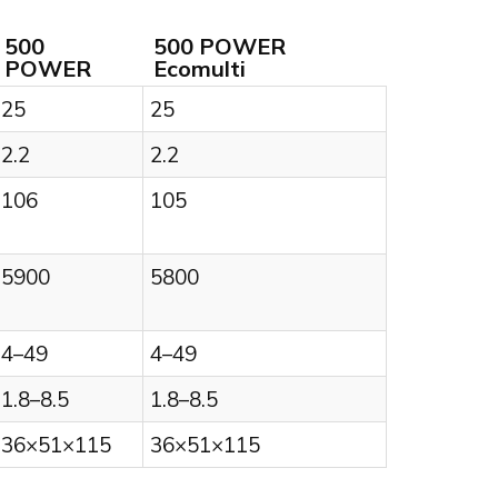
500
500 POWER
POWER
Ecomulti
25
25
2.2
2.2
106
105
5900
5800
4–49
4–49
1.8–8.5
1.8–8.5
36×51×115
36×51×115