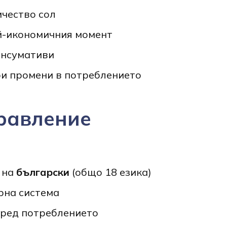
чество сол
й-икономичния момент
онсумативи
ри промени в потреблението
равление
 на
български
(общо 18 езика)
рна система
ред потреблението