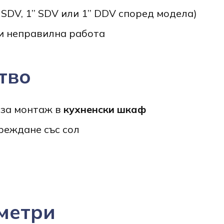
SDV, 1’’ SDV или 1’’ DDV според модела)
и неправилна работа
тво
 за монтаж в
кухненски шкаф
реждане със сол
метри