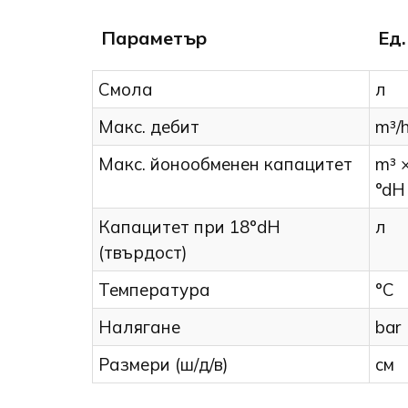
Параметър
Ед.
Смола
л
Макс. дебит
m³/
Макс. йонообменен капацитет
m³ 
°dH
Капацитет при 18°dH
л
(твърдост)
Температура
°C
Налягане
bar
Размери (ш/д/в)
см