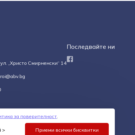
Последвайте ни
Facebook
ул. „Христо Смирненски“ 14
troi@abv.bg
0
итика за поверителност
.
орове
Управление на бисквитките
Карта на сайта
 >
Приеми всички бисквитки