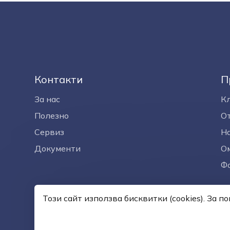
Контакти
П
За нас
К
Полезно
О
Сервиз
На
Документи
Ом
Ф
Този сайт използва бисквитки (cookies). За 
© —2026
Общи услови
Изработка на сайт върху
Creativiso® Xpress™
(v1.50.0)