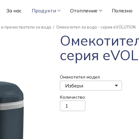
За нас
Продукти
Отопление
Полезно
 и пречистватели за вода
/
Омекотител за вода - серия eVOLUTION
Омекотител
серия eVO
Омекотител модел
Количество