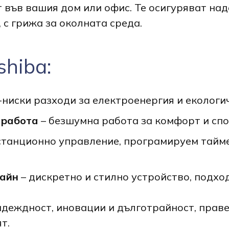
 във вашия дом или офис. Те осигуряват на
 с грижа за околната среда.
hiba:
-ниски разходи за електроенергия и екологи
 работа
– безшумна работа за комфорт и спо
станционно управление, програмируем тайме
зайн
– дискретно и стилно устройство, подхо
деждност, иновации и дълготрайност, праве
т.