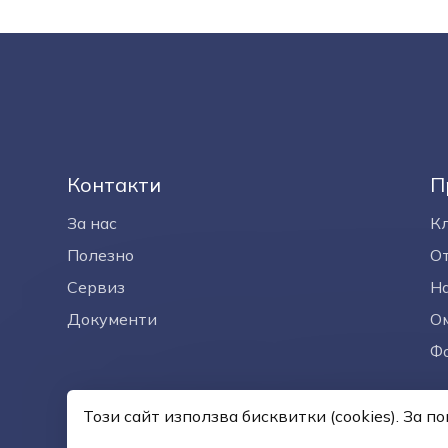
Контакти
П
За нас
К
Полезно
О
Сервиз
На
Документи
Ом
Ф
Този сайт използва бисквитки (cookies). За 
© —2026
Общи услови