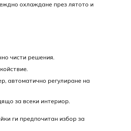
деждно охлаждане през лятото и
чно чисти решения.
койствие.
р, автоматично регулиране на
дящо за всеки интериор.
йки ги предпочитан избор за