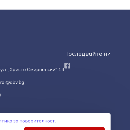
Последвайте ни
Facebook
ул. „Христо Смирненски“ 14
troi@abv.bg
0
итика за поверителност
.
орове
Управление на бисквитките
Карта на сайта