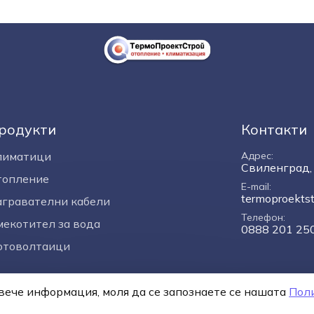
родукти
Контакти
лиматици
Адрес
Свиленград, 
топление
E-mail
termoproekts
гравателни кабели
Телефон
екотител за вода
0888 201 25
отоволтаици
повече информация, моля да се запознаете се нашaтa
Пол
я
Политика за поверителност
Онлайн разрешаване на сп