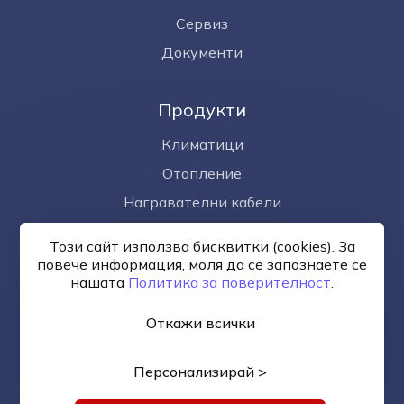
Сервиз
Документи
Продукти
Климатици
Отопление
Награвателни кабели
Омекотител за вода
Този сайт използва бисквитки (cookies). За
Фотоволтаици
повече информация, моля да се запознаете се
нашaтa
Политика за поверителност
.
Откажи всички
Общи условия
Политика за поверителност
Онлайн
разрешаване на спорове
Управление на бисквитките
Карта на сайта
Персонализирай >
© —2026