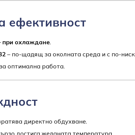
а ефективност
 при охлаждане
.
32
– по-щадящ за околната среда и с по-ниск
за оптимална работа.
ждност
ратява директно обдухване.
бързо достига желаната температура.