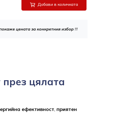
Добави в количката
покаже цената за конкретния избор
!!!
 през цялата
нергийна ефективност
,
приятен