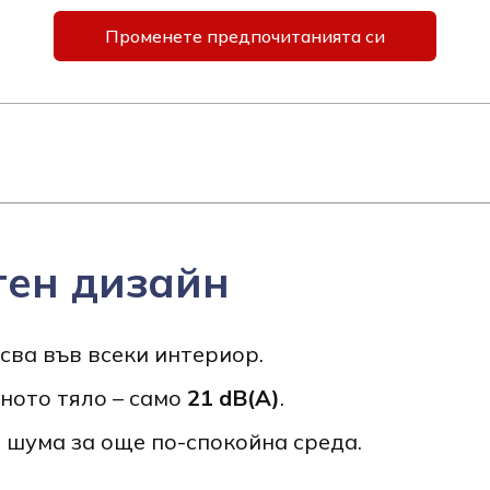
Променете предпочитанията си
тен дизайн
исва във всеки интериор.
ното тяло – само
21 dB(A)
.
 шума за още по-спокойна среда.