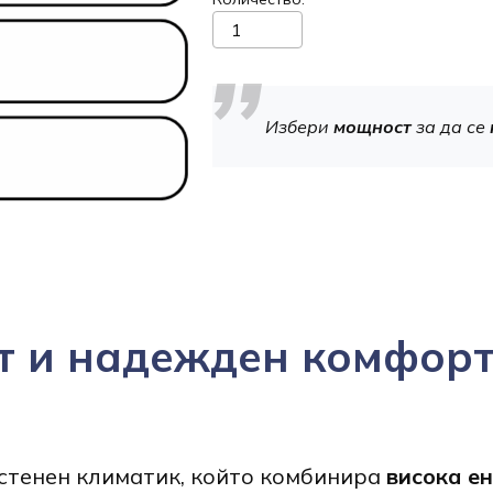
Избери
мощност
за да се
т и надежден комфорт
стенен климатик, който комбинира
висока е