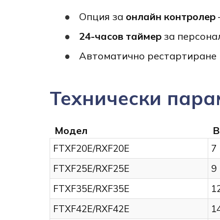
Опция за
онлайн контролер
24-часов таймер
за персона
Автоматично рестартиране 
Технически пара
Модел
B
FTXF20E/RXF20E
7
FTXF25E/RXF25E
9
FTXF35E/RXF35E
1
FTXF42E/RXF42E
1