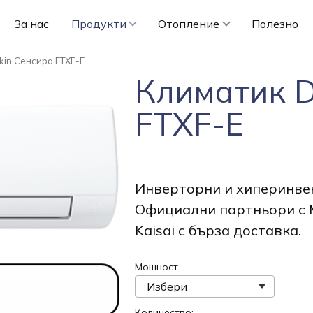
За нас
Продукти
Отопление
Полезно
kin Сенсира FTXF-E
Климатик D
FTXF-E
Инверторни и хиперинвен
Официални партньори с Mits
Kaisai с бърза доставка.
Мощност
Количество