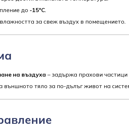
опление до
-15°C
.
влажността за свеж въздух в помещението.
ма
ване на въздуха
– задържа прахови частици 
 външното тяло за по-дълъг живот на систе
равление