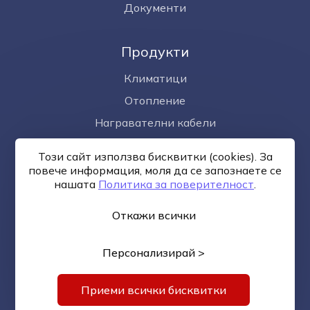
Документи
Продукти
Климатици
Отопление
Награвателни кабели
Омекотител за вода
Този сайт използва бисквитки (cookies). За
Фотоволтаици
повече информация, моля да се запознаете се
нашaтa
Политика за поверителност
.
Откажи всички
Общи условия
Политика за поверителност
Онлайн
разрешаване на спорове
Управление на бисквитките
Карта на сайта
Персонализирай >
© —2026
Изработка на сайт върху
Creativiso® Xpress™
(v1.50.17)
*
Приеми всички бисквитки
1 EUR = 1.95583 BGN