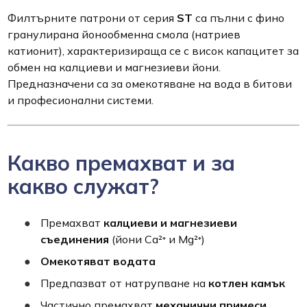
Филтърните патрони от серия
ST
са пълни с фино
гранулирана йонообменна смола (натриев
катионит), характеризираща се с висок капацитет за
обмен на калциеви и магнезиеви йони.
Предназначени са за омекотяване на вода в битови
и професионални системи.
Какво премахват и за
какво служат?
Премахват
калциеви и магнезиеви
съединения
(йони Ca²⁺ и Mg²⁺)
Омекотяват водата
Предпазват от натрупване на
котлен камък
Частично премахват
механични примеси