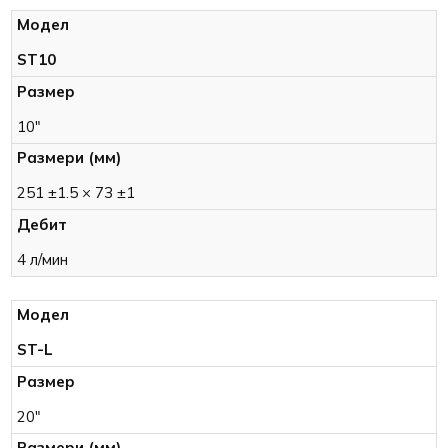
ST10
10"
251 ±1.5 × 73 ±1
4 л/мин
ST-L
20"