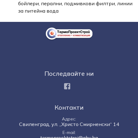
бойлери, перални, подмивкови филтри, линии
за питейна вода
Последвайте ни
Facebook
Контакти
Адрес
Свиленград, ул. „Христо Смирненски“ 14
E-mail
termoproektstroi@abv.bg