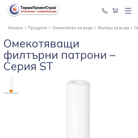
0888 201 2
Начало
/
Продукти
/
Омекотител за вода
/
Филтри за вода
/
О
Омекотяващи
филтърни патрони –
Серия ST