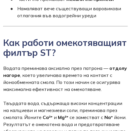
Намаляват вече съществуващи варовикови
отлагания във водогрейни уреди
Как работи омекотяващият
филтър ST?
Водата преминава аксиално през патрона —
отдолу
нагоре
, което увеличава времето на контакт с
йонообменната смола. По този начин се осигурява
максимална ефективност на омекотяване.
Твърдата вода, съдържаща високи концентрации
на калциеви и магнезиеви соли, преминава през
смолата. Йоните
Ca²⁺
и
Mg²⁺
се заместват с
Na⁺
йони.
Резултатът е омекотена вода и предотвратяване