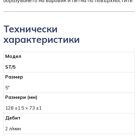
образуването на варовик и петна по повърхностите.
Технически
характеристики
ST/5
5"
128 ±1.5 × 73 ±1
2 л/мин