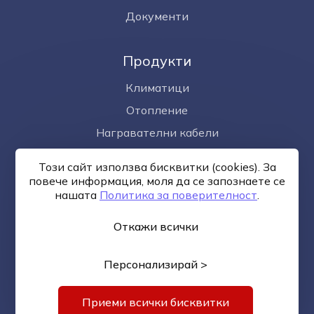
Документи
Продукти
Климатици
Отопление
Награвателни кабели
Омекотител за вода
Този сайт използва бисквитки (cookies). За
Фотоволтаици
повече информация, моля да се запознаете се
нашaтa
Политика за поверителност
.
Откажи всички
Общи условия
Политика за поверителност
Онлайн
разрешаване на спорове
Управление на бисквитките
Карта на сайта
Персонализирай >
© —2026
Изработка на сайт върху
Creativiso® Xpress™
(v1.50.18)
*
Приеми всички бисквитки
1 EUR = 1.95583 BGN