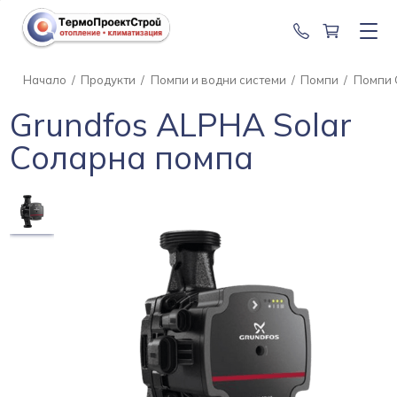
0888 201 2
Начало
/
Продукти
/
Помпи и водни системи
/
Помпи
/
Помпи
Grundfos ALPHA Solar
Соларна помпа