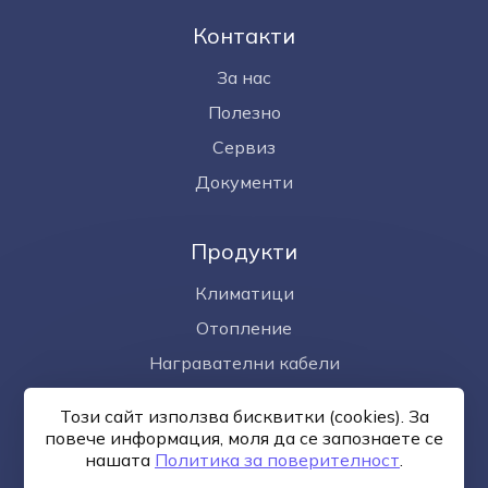
Контакти
За нас
Полезно
Сервиз
Документи
Продукти
Климатици
Отопление
Награвателни кабели
Омекотител за вода
Този сайт използва бисквитки (cookies). За
Фотоволтаици
повече информация, моля да се запознаете се
нашaтa
Политика за поверителност
.