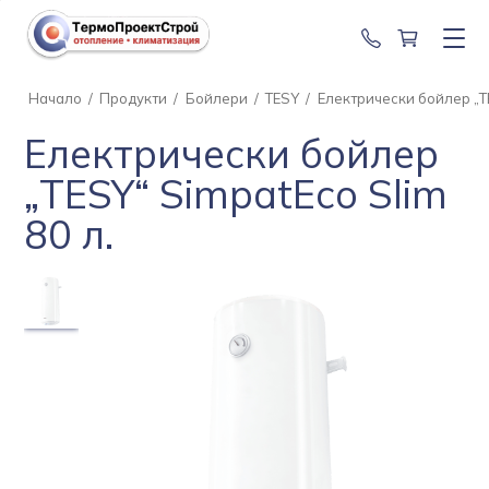
0888 201 2
Начало
/
Продукти
/
Бойлери
/
TESY
/
Електрически бойлер „TE
Електрически бойлер
„TESY“ SimpatEco Slim
80 л.