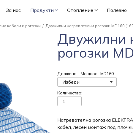
За нас
Продукти
Отопление
Полезно
ни кабели и рогозки
/
Двужилни нагревателни рогозки MD160 (160
Двужилни 
рогозки MD
Дължина - Мощност MD160
Количество
Нагревателна рогозка ELEKTR
кабел, лесен монтаж под плочк