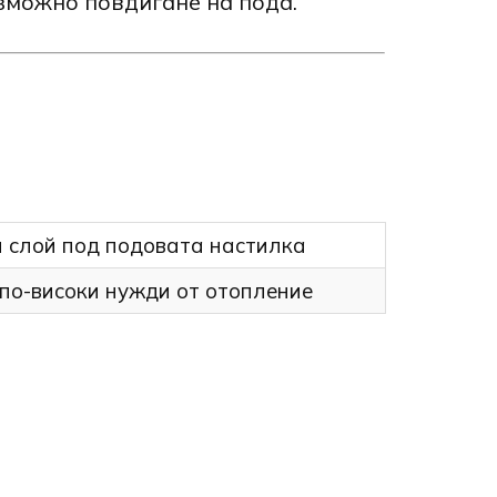
ъзможно повдигане на пода.
н слой под подовата настилка
 по-високи нужди от отопление