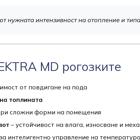
от нужната интензивност на отопление и типа
EKTRA MD рогозките
имост от повдигане на пода
на топлината
 при сложни форми на помещения
вот
– устойчивост на влага, износване и мех
за интелигентно управление на температур