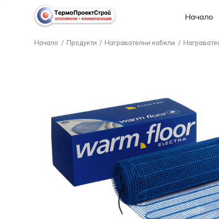
Начало
Начало
/
Продукти
/
Награвателни кабели
/
Награвател