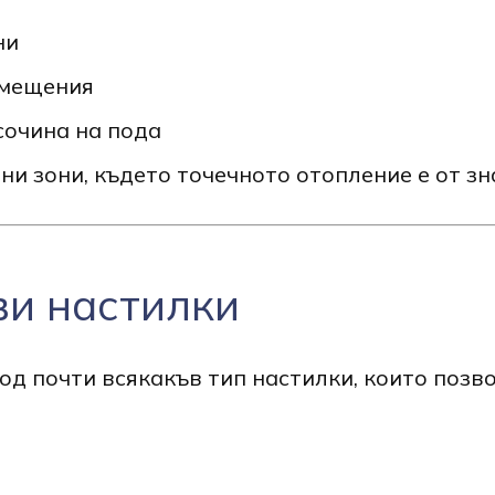
ни
омещения
сочина на пода
и зони, където точечното отопление е от зн
и настилки
под почти всякакъв тип настилки, които поз