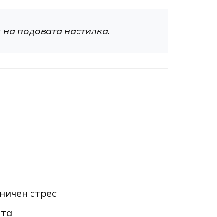
 на подовата настилка.
аничен стрес
ата