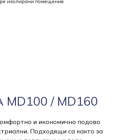
ре изолирани помещения.
A MD100 / MD160
комфортно и икономично подово
стриални. Подходящи са както за