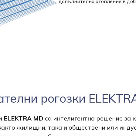
допълнително отопление в доб
ателни рогозки ELEKTR
ки
ELEKTRA MD
са интелигентно решение за 
както жилищни, така и обществени или инду