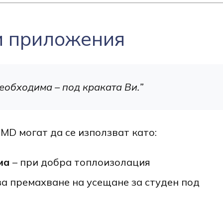
и приложения
необходима – под краката Ви.”
MD могат да се използват като:
ма
– при добра топлоизолация
за премахване на усещане за студен под