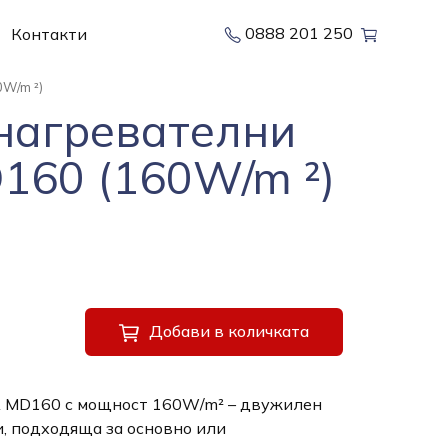
0888 201 250
Контакти
W/m ²)
нагревателни
160 (160W/m ²)
Добави в количката
A MD160 с мощност 160W/m² – двужилен
и, подходяща за основно или