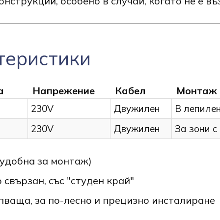
онструкции, особено в случаи, когато не е в
теристики
а
Напрежение
Кабел
Монтаж
230V
Двужилен
В лепиле
230V
Двужилен
За зони с
(удобна за монтаж)
свързан, със "студен край"
ваща, за по-лесно и прецизно инсталиране