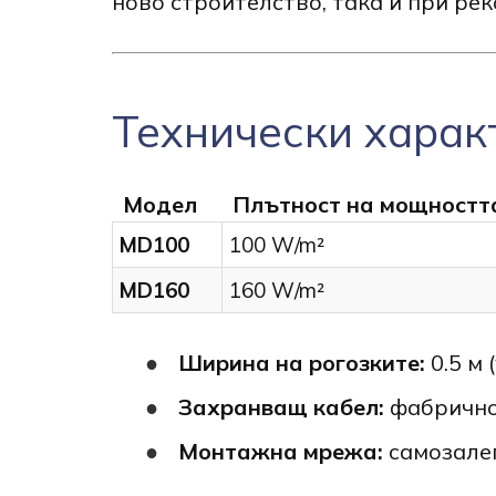
ново строителство, така и при рек
Технически харак
Модел
Плътност на мощностт
MD100
100 W/m²
MD160
160 W/m²
Ширина на рогозките:
0.5 м 
Захранващ кабел:
фабрично 
Монтажна мрежа:
самозалеп