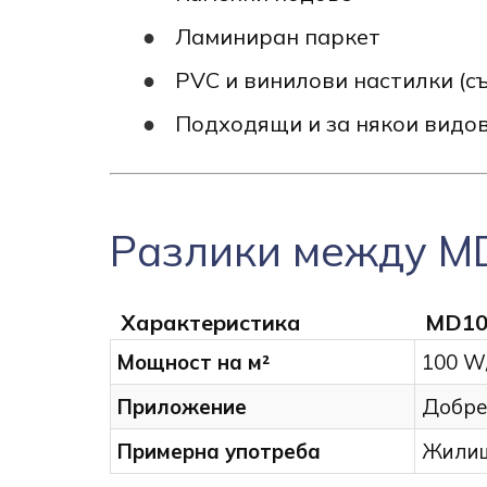
Ламиниран паркет
PVC и винилови настилки (с
Подходящи и за някои видо
Разлики между M
Характеристика
MD10
Мощност на м²
100 W
Приложение
Добре
Примерна употреба
Жилищ