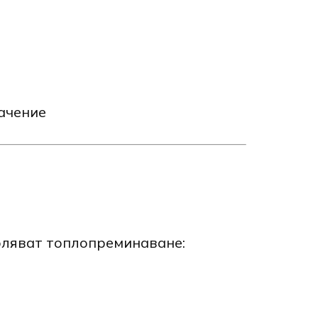
ачение
воляват топлопреминаване: