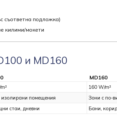
ъс съответна подложка)
ве килими/мокети
D100 и MD160
0
MD160
/m²
160 W/m²
 изолирани помещения
Зони с по-
ни стаи, дневни
Бани, корид