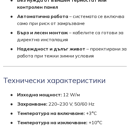
Без нужда от външен термостат или
контролен панел
Автоматична работа
– системата се включва
само при риск от замръзване
Бърз и лесен монтаж
– кабелите са готови за
директна инсталация
Надеждност и дълъг живот
– проектирани за
работа при тежки зимни условия
Технически характеристики
Изходна мощност:
12 W/м
Захранване:
220–230 V, 50/60 Hz
Температура на включване:
+3°C
Температура на изключване:
+10°C