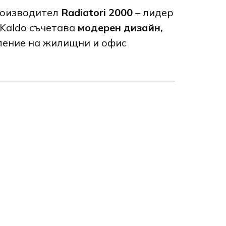
роизводител
Radiatori 2000
– лидер
Kaldo съчетава
модерен дизайн,
пление на жилищни и офис