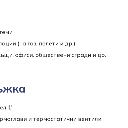
теми
ции (на газ, пелети и др.)
ъщи, офиси, обществени сгради и др.
ъжка
ел 1'
ермоглави и термостатични вентили