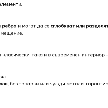
елементи.
а ребра
и могат да се
сглобяват или разделя
омещение.
 класически, така и в съвременен интериор 
вот
лок
, без заварки или чужди метали, гаранти