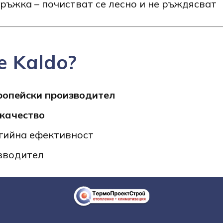
ръжка – почистват се лесно и не ръждясват
е Kaldo?
ропейски производител
качество
ргийна ефективност
зводител