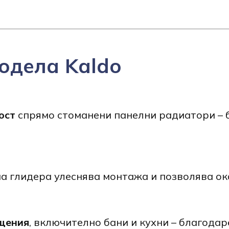
одела Kaldo
ост
спрямо стоманени панелни радиатори – 
а глидера улеснява монтажа и позволява ока
щения
, включително бани и кухни – благода