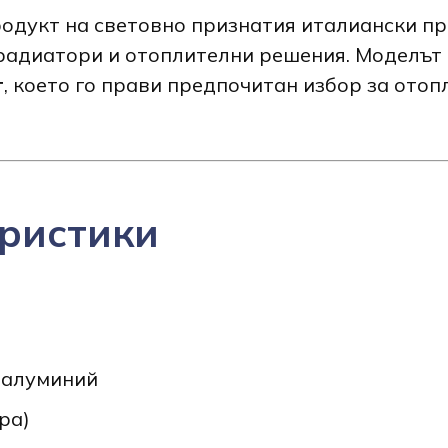
родукт на световно признатия италиански п
радиатори и отоплителни решения. Моделът 
т
, което го прави предпочитан избор за ото
ристики
 алуминий
ра)