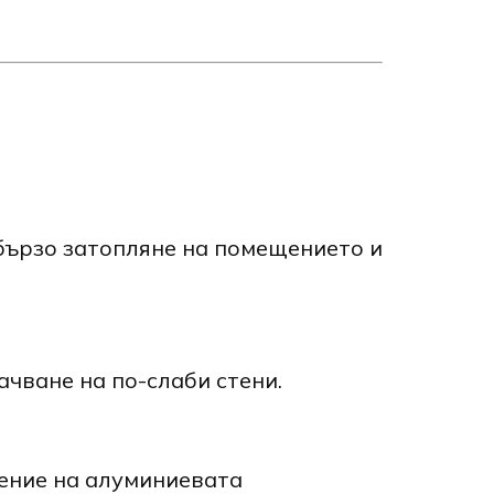
бързо затопляне на помещението и
чване на по-слаби стени.
рение на алуминиевата